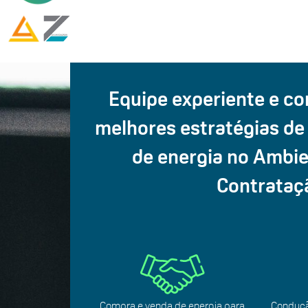
Equipe experiente e c
melhores estratégias de
de energia no Ambie
Contrataç
Compra e venda de energia para
Conduçã