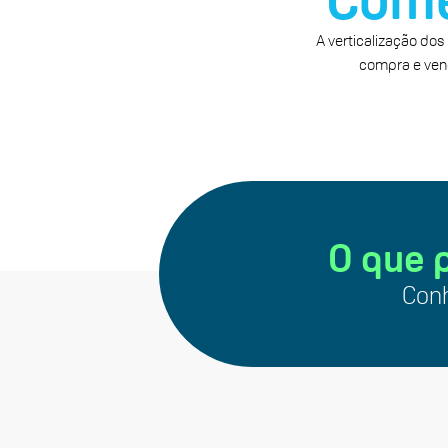
A verticalização do
compra e vend
O que 
Conh