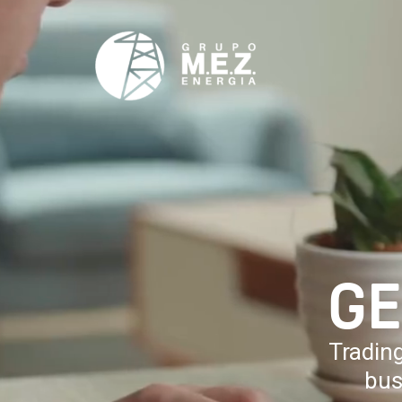
GE
Trading
bus