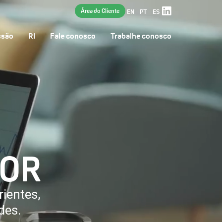
Área do Cliente
EN
PT
ES
ssão
RI
Fale conosco
Trabalhe conosco
LOR
rientes,
des.