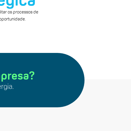
itar os processos de
 oportunidade.
mpresa?
rgia.