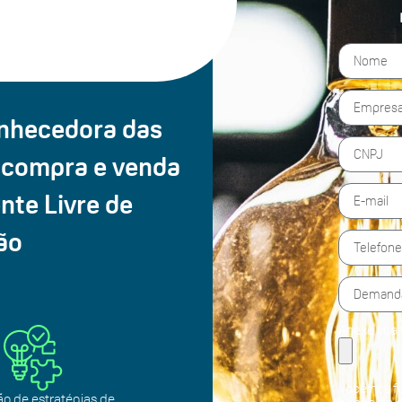
onhecedora das
 compra e venda
nte Livre de
ão
Anexe sua 
Você nos f
o de estratégias de