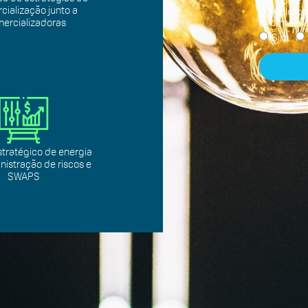
banco de d
cialização junto a
por telefo
informaçõe
ercializadoras
Sim
stratégico de energia
istração de riscos e
SWAPS