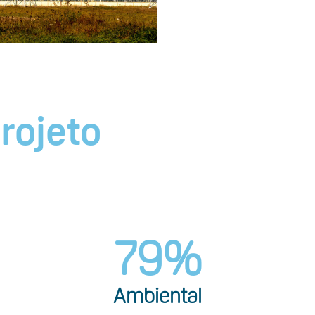
rojeto
79
%
Ambiental