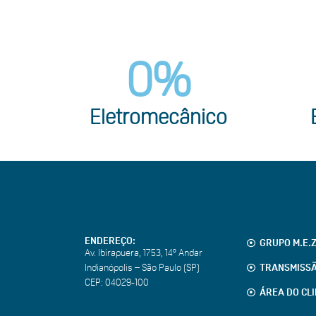
0
%
Eletromecânico
ENDEREÇO:
GRUPO M.E.
Av. Ibirapuera, 1753, 14º Andar
Indianópolis – São Paulo (SP)
TRANSMISS
CEP:
04029-100
ÁREA DO CL