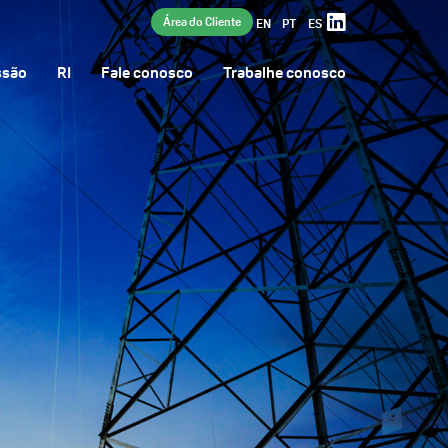
Área do Cliente
EN
PT
ES
ssão
RI
Fale conosco
Trabalhe conosco