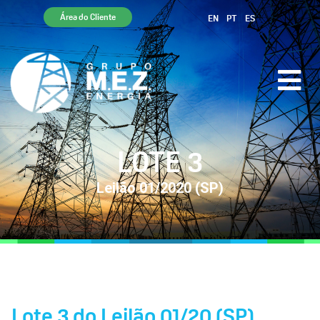
Área do Cliente
EN
PT
ES
LOTE 3
Leilão 01/2020 (SP)
Lote 3 do Leilão 01/20 (SP)